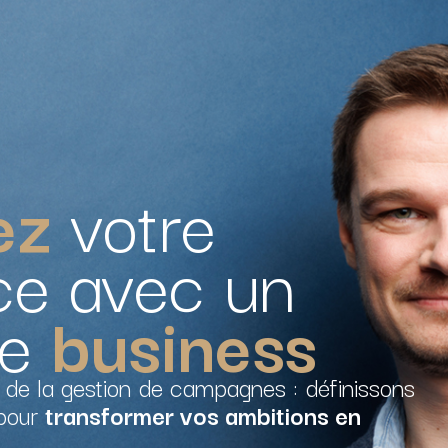
ez
votre
ce avec un
re
business
 de la gestion de campagnes : définissons
 pour
transformer vos ambitions en