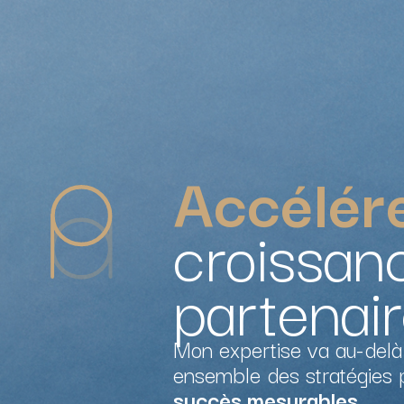
Accélér
croissan
partenai
Mon expertise va au-delà
ensemble des stratégies
succès mesurables
.